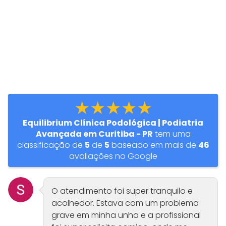
★★★★★
Equilibrium Clínica Podológica | Podiatria
Avançada em Curitiba - PR
tem uma
classificação de
5
de
5
baseado em mais de
46
avaliações no Google
O atendimento foi super tranquilo e
acolhedor. Estava com um problema
grave em minha unha e a profissional