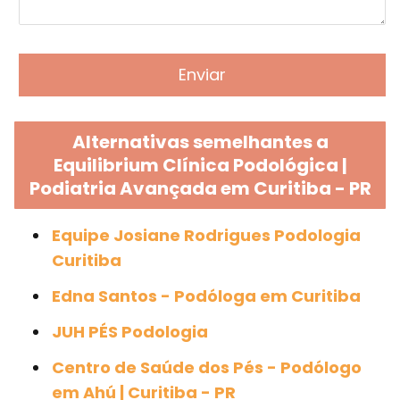
Alternativas semelhantes a
Equilibrium Clínica Podológica |
Podiatria Avançada em Curitiba - PR
Equipe Josiane Rodrigues Podologia
Curitiba
Edna Santos - Podóloga em Curitiba
JUH PÉS Podologia
Centro de Saúde dos Pés - Podólogo
em Ahú | Curitiba - PR