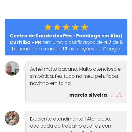
★★★★★
Centro de Saúde dos Pés - Podólogo em Ahú |
Curitiba - PR
tem uma classificação de
4.7
de
5
baseado em mais de
12
avaliações no Google
Achei muito bacana. Muito atenciosa e
simpática. Fez tudo no meu peh, ficou
novinho em folha
marcio silveira
☆ 5/5
Excelente atendimento!! Atenciosa,
dedicada ao trabalho que faz com