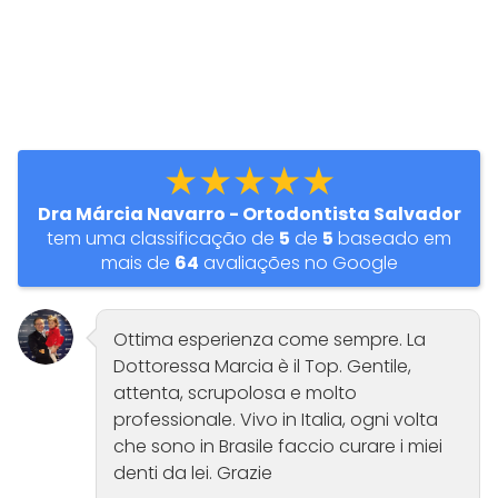
★★★★★
Dra Márcia Navarro - Ortodontista Salvador
tem uma classificação de
5
de
5
baseado em
mais de
64
avaliações no Google
Ottima esperienza come sempre. La
Dottoressa Marcia è il Top. Gentile,
attenta, scrupolosa e molto
professionale. Vivo in Italia, ogni volta
che sono in Brasile faccio curare i miei
denti da lei. Grazie