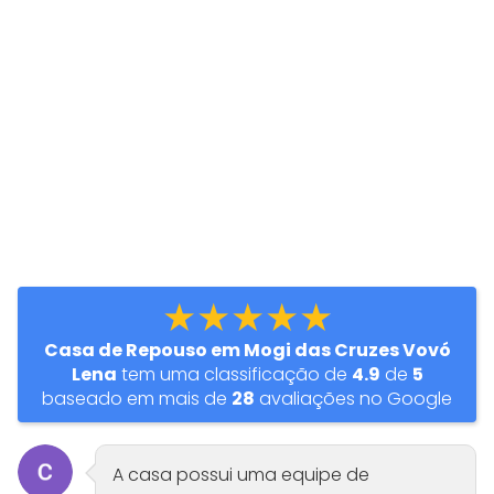
★★★★★
Casa de Repouso em Mogi das Cruzes Vovó
Lena
tem uma classificação de
4.9
de
5
baseado em mais de
28
avaliações no Google
A casa possui uma equipe de