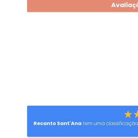
Avaliaçõ
★
Recanto Sant'Ana
tem uma classificaçã