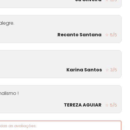
alegre.
Recanto Santana
☆ 5/5
Karina Santos
☆ 3/5
nalismo !
TEREZA AGUIAR
☆ 5/5
das as avaliações