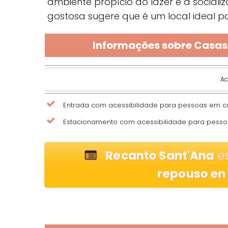
ambiente propício ao lazer e à social
gostosa sugere que é um local ideal 
Informações sobre Casas
Ac
Entrada com acessibilidade para pessoas em c
Estacionamento com acessibilidade para pesso
Recanto Sant'Ana
es
repouso en