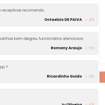
to receptivas recomendo.
Octaelzio DE PAIVA
☆ 4/5
idosinhas bem alegres, funcionários atenciosos
Romany Araujo
☆ 5/5
pp ?
Ricardinho Guido
☆ 5/5
Ju Oliveira
☆ 5/5