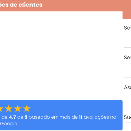
es de clientes
Se
Se
As
★★★★
Su
o de
4.7
de
5
baseado em mais de
11
avaliações no
Google