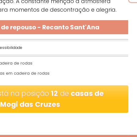
ização. A constante menção à atmosfera
para momentos de descontração e alegria.
 de repouso - Recanto Sant'Ana
essibilidade
adeira de rodas
as em cadeira de rodas
tá na posição
12
de
casas de
 Mogi das Cruzes