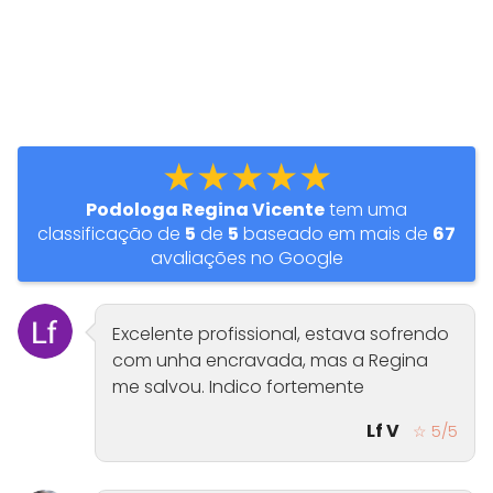
★★★★★
Podologa Regina Vicente
tem uma
classificação de
5
de
5
baseado em mais de
67
avaliações no Google
Excelente profissional, estava sofrendo
com unha encravada, mas a Regina
me salvou. Indico fortemente
Lf V
☆ 5/5