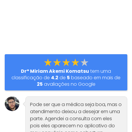
★★★★★
Drª Miriam Akemi Komatsu
tem uma
classificação de
4.2
de
5
baseado em mais de
25
avaliações no Google
Pode ser que a médica seja boa, mas o
atendimento deixou a desejar em uma
parte. Agendei a consulta com eles
pois eles aparecem no aplicativo do