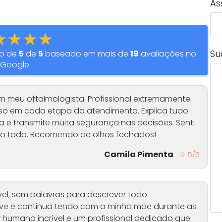
As
★★★★
Su
ão de
5
de
5
baseado em mais de
19
avaliações no
Google
m meu oftalmologista. Profissional extremamente
so em cada etapa do atendimento. Explica tudo
 e transmite muita segurança nas decisões. Senti
o todo. Recomendo de olhos fechados!
Camila Pimenta
☆ 5/5
vel, sem palavras para descrever todo
eve e continua tendo com a minha mãe durante as
 humano incrível e um profissional dedicado que