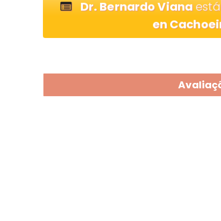
Dr. Bernardo Viana
está
en Cachoei
Avaliaçõ