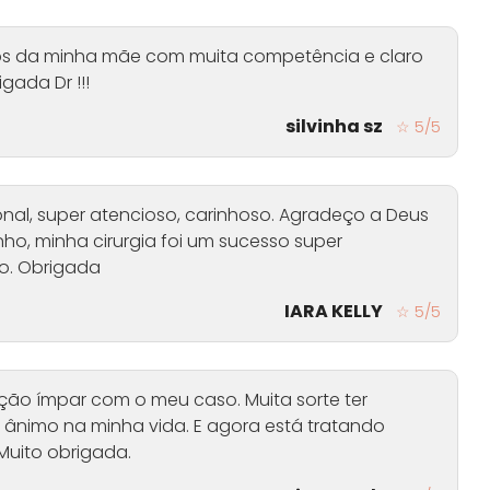
hos da minha mãe com muita competência e claro
gada Dr !!!
silvinha sz
☆ 5/5
onal, super atencioso, carinhoso. Agradeço a Deus
ho, minha cirurgia foi um sucesso super
o. Obrigada
IARA KELLY
☆ 5/5
ação ímpar com o meu caso. Muita sorte ter
 ânimo na minha vida. E agora está tratando
Muito obrigada.