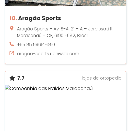
10.
Aragão Sports
Aragão Sports – Av. 5-A, 21 – A – Jereissati II,
Maracanaú – CE, 61901-082, Brasil
+55 85 99614-1810
aragao-sports.ueniweb.com
7.7
lojas de ortopedia