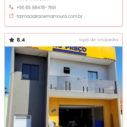
+55 85 98478-7591
farmaciairacemamoura.com.br
8.4
lojas de ortopedia