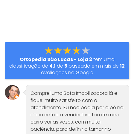
★★★★★
Ortopedia São Lucas - Loja 2
tem uma
classificação de
4.1
de
5
baseado em mais de
12
avaliações no Google
Comprei uma Bota Imobilizadora lá e
fiquei muito satisfeito com o
atendimento. Eu não podia por o pé no
chão então a vendedora foi até meu
carro varias vezes, com muita
paciência, para definir o tamanho