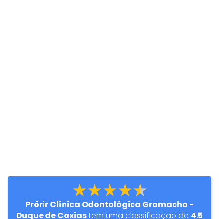
★★★★★
Prórir Clínica Odontológica Gramacho -
Duque de Caxias
tem uma classificação de
4.5