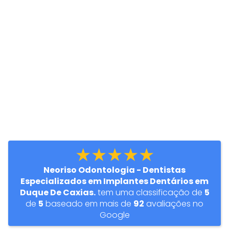
★★★★★
Neoriso Odontologia - Dentistas
Especializados em Implantes Dentários em
Duque De Caxias.
tem uma classificação de
5
de
5
baseado em mais de
92
avaliações no
Google