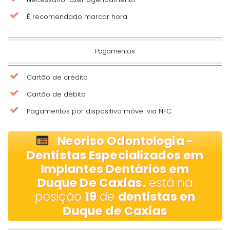
É recomendado marcar hora
Pagamentos
Cartão de crédito
Cartão de débito
Pagamentos por dispositivo móvel via NFC
Neoriso Odontologia -
Dentistas Especializados em
Implantes Dentários em
Duque De Caxias.
está na
posição
19
de
dentistas en
Duque de Caxias