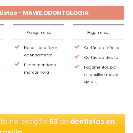
ntistas - MAWE.ODONTOLOGIA
Planejamento
Pagamentos
Necessário fazer
Cartão de crédito
agendamento
Cartão de débito
É recomendado
Pagamentos por
marcar hora
dispositivo móvel
via NFC
tá na posição
53
de
dentistas en
rasília