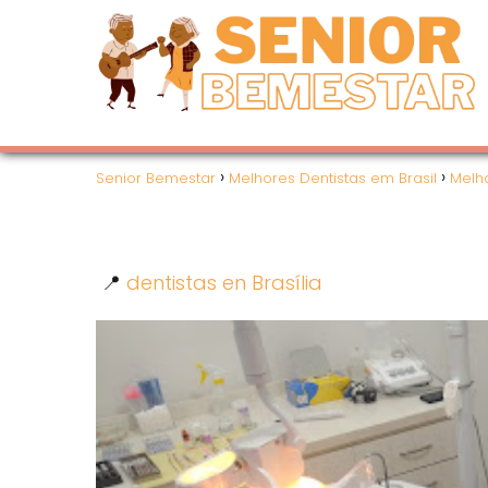
Senior Bemestar
Melhores Dentistas em Brasil
Melho
📍
dentistas en Brasília