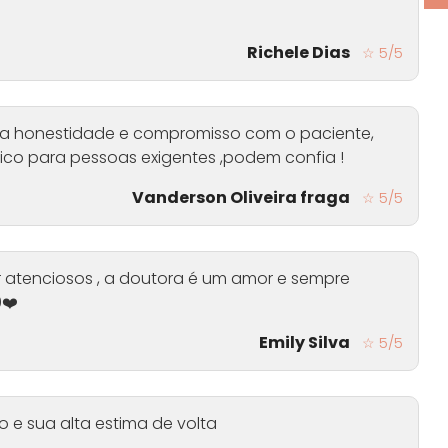
Richele Dias
☆ 5/5
ua honestidade e compromisso com o paciente,
ndico para pessoas exigentes ,podem confia !
Vanderson Oliveira fraga
☆ 5/5
per atenciosos , a doutora é um amor e sempre
0❤️
Emily Silva
☆ 5/5
o e sua alta estima de volta