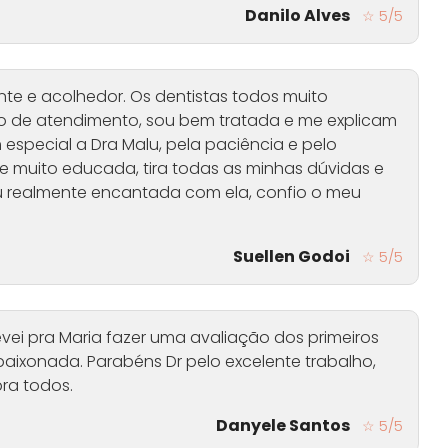
Danilo Alves
☆ 5/5
e e acolhedor. Os dentistas todos muito
o de atendimento, sou bem tratada e me explicam
especial a Dra Malu, pela paciência e pelo
e muito educada, tira todas as minhas dúvidas e
u realmente encantada com ela, confio o meu
Suellen Godoi
☆ 5/5
evei pra Maria fazer uma avaliação dos primeiros
paixonada. Parabéns Dr pelo excelente trabalho,
pra todos.
Danyele Santos
☆ 5/5