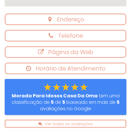
Endereço
Telefone
Página da Web
Horário de Atendimento
★★★★★
Morada Para Idosos Casa Da Oma
tem uma
classificação de
5
de
5
baseado em mais de
5
avaliações no Google
Ver todas as avaliações