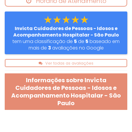
Horário de Atendimento
★★★★★
Invicta Cuidadores de Pessoas - Idosos e
Acompanhamento Hospitalar - São Paulo
tem uma classificação de
5
de
5
baseado em
mais de
3
avaliações no Google
Ver todas as avaliações
Informações sobre Invicta
Cuidadores de Pessoas - Idosos e
Acompanhamento Hospitalar - São
Paulo