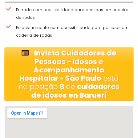
Entrada com acessibilidade para pessoas em cadeira
de rodas
Estacionamento com acessibilidade para pessoas em
cadeira de rodas
Invicta Cuidadores de
Pessoas - Idosos e
Acompanhamento
Hospitalar - São Paulo
está
na posição
8
de
cuidadores
de idosos en Barueri