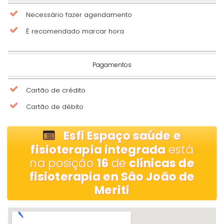
Necessário fazer agendamento
É recomendado marcar hora
Pagamentos
Cartão de crédito
Cartão de débito
Esfi Espaço saúde e
fisioterapia integrada
está
na posição
16
de
clínicas de
fisioterapia en São João de
Meriti