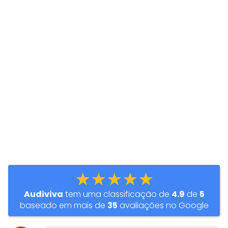
★★★★★
Audiviva
tem uma classificação de
4.9
de
5
baseado em mais de
35
avaliações no Google