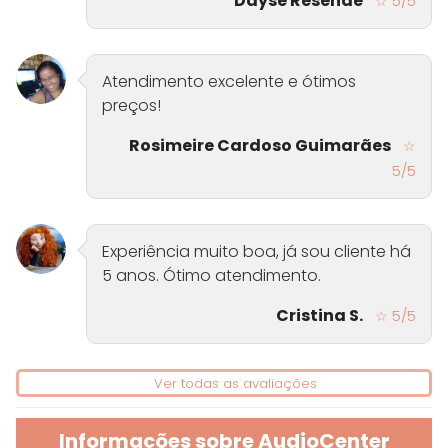
Dayse Resende
☆ 5/5
Atendimento excelente e ótimos
preços!
Rosimeire Cardoso Guimarães
☆
5/5
Experiência muito boa, já sou cliente há
5 anos. Ótimo atendimento.
Cristina S.
☆ 5/5
Ver todas as avaliações
Informações sobre AudioCenter