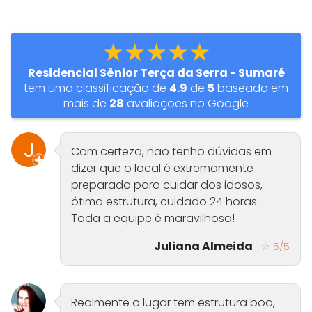
★★★★★
Residencial Sênior Terça da Serra - Sumaré
tem uma classificação de
4.9
de
5
baseado em
mais de
28
avaliações no Google
Com certeza, não tenho dúvidas em
dizer que o local é extremamente
preparado para cuidar dos idosos,
ótima estrutura, cuidado 24 horas.
Toda a equipe é maravilhosa!
Juliana Almeida
☆ 5/5
Realmente o lugar tem estrutura boa,