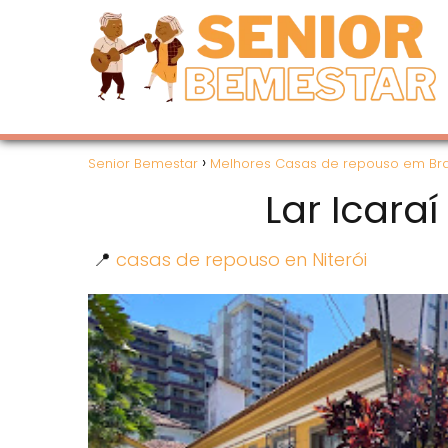
Senior Bemestar
Melhores Casas de repouso em Bra
Lar Icara
📍
casas de repouso en Niterói