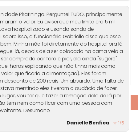
unidade Piratininga. Perguntei TUDO, principalmente
rmaram o valor. Eu avisei que meu limite era 5 mil
estava hospitalizado e usando sonda de
i sobre isso, a funcionária Gabrielle disse que esse
s bem. Minha mãe foi diretamente do hospital pra lá.
eguei lá, depois dela ser colocada na cama veio a
ser comprada por fora e pior, ela ainda "sugere"
quei horas explicando que não tinha mais como
valor que ficaria a alimentação). Eles foram
 um desconto de 200 reais. Um absurdo. Uma falta de
 estava mentindo eles tiveram a audácia de fazer.
lugar, vou ter que fazer a remoção dela de lá por
t não tem nem como ficar com uma pessoa com
evoltante. Desumano
Danielle Benfica
☆ 1/5