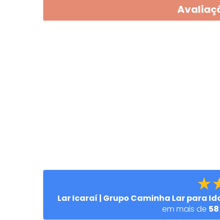
Avaliaçõ
★
Lar Icaraí | Grupo Caminha Lar para Id
em mais de
58