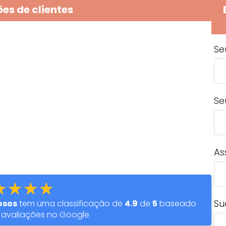
es de clientes
Se
Se
As
★★★★
Su
osos
tem uma classificação de
4.9
de
5
baseado
avaliações no Google