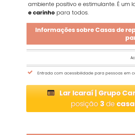
ambiente positivo e estimulante. É um
e carinho
para todos.
Informações sobre Casas de rep
pa
Ac
Entrada com acessibilidade para pessoas em c
Lar Icaraí | Grupo C
posição
3
de
casa