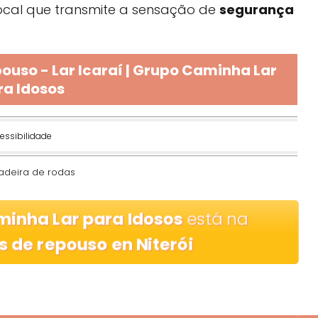
 local que transmite a sensação de
segurança
ouso - Lar Icaraí | Grupo Caminha Lar
ra Idosos
essibilidade
adeira de rodas
aminha Lar para Idosos
está na
s de repouso en Niterói