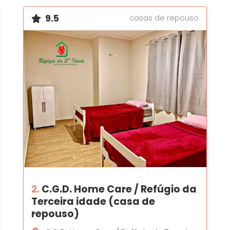
9.5
casas de repouso
2.
C.G.D. Home Care / Refúgio da
Terceira idade (casa de
repouso)