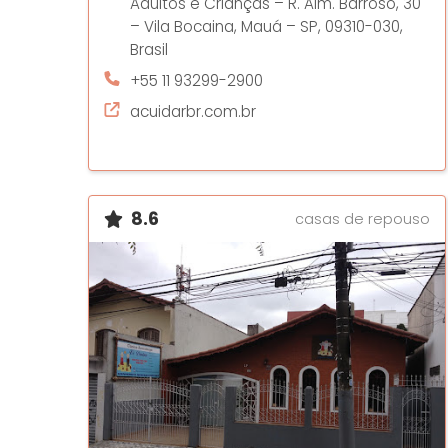
Adultos e Crianças – R. Alm. Barroso, 30
– Vila Bocaina, Mauá – SP, 09310-030,
Brasil
+55 11 93299-2900
acuidarbr.com.br
8.6
casas de repouso