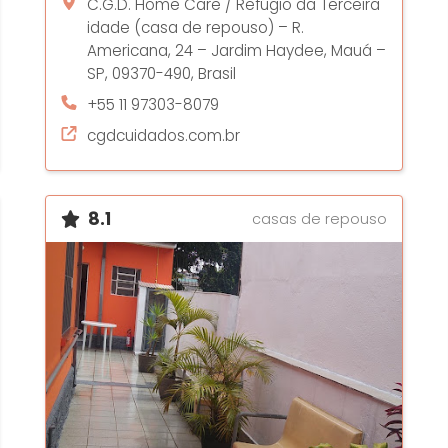
C.G.D. Home Care / Refúgio da Terceira
idade (casa de repouso) – R.
Americana, 24 – Jardim Haydee, Mauá –
SP, 09370-490, Brasil
+55 11 97303-8079
cgdcuidados.com.br
8.1
casas de repouso