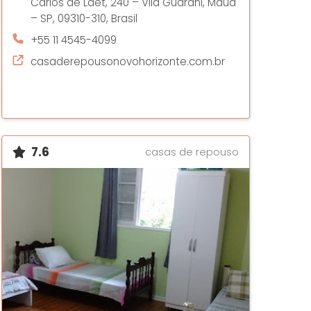
Carlos de Laet, 240 – Vila Guarani, Mauá
– SP, 09310-310, Brasil
+55 11 4545-4099
casaderepousonovohorizonte.com.br
7.6
casas de repouso