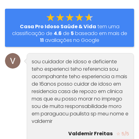
★★★★★
Casa Pro Idoso Saúde & Vida
tem uma
classificação de
4.6
de
5
baseado em mais de
11
avaliações no Google
sou cuidador de idoso e deficiente
teho esperienci teho referencia sou
acompahante teho esperiencia a mais
de 16anos posso cuidar de idoso em
residencia casa de repozo em clinica
mas que eu posso morar no imprego
sou de muita responsabilidade moro
em paraguacu paulista sp meu nome e
valdemir
Valdemir Freitas
☆ 5/5