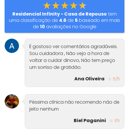
★★★★★
Residencial Infinity - Casa de Repouso
tem
uma classificação de
4.6
de
5
baseado em mais
de
10
avaliações no Google
É gostoso ver comentários agradáveis.
Sou cuidadora , Não vejo a hora de
voltar a cuidar dinovo, Não tem preço
um sorriso de gratidão.
Ana Oliveira
☆ 5/5
Péssima clínica não recomendo não de
jeito nenhum
Biel Paganini
☆ 1/5